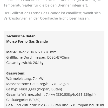
Temperaturregler für die beiden Brenner integriert.
Der Grillrost des Forno Gas Grande ist emailliert, womit sich
Verkrustungen an der Oberfläche leicht lösen lassen.
Technische Daten
Maße:
 D627 x H492 x B726 mm 

Grillfläche Durchmesser: D580xB705mm

Gesamtgewicht: 26,1kg 

Wärmeleistung: 7,4 kW

Massenstrom: G30:538g/h; G31:529g/h

Gastyp: Flüssiggas (Propan, Butan)

Gesamte Wärmezufuhr: 7,4kw (G30:538g/h;G31:529g/h)

Gaskategorie: B/P(30)

Gas- und Zufuhrdruck: G30 Butan und G31 Propan bei 30 mbar