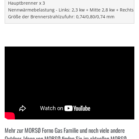
Hauptbrenner x 3

Nennwärmebelastung - Links: 2,3 kw + Mitte 2,8 kw + Rechts: 2,
Größe der Brennerstrahlzufuhr: 0,74/0,80/0,74 mm
Mehr zur MORSØ Forno Gas Familie und noch viele andere
Outdoor-Ideen von MORSØ finden Sie im aktuellen MORSØ