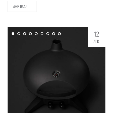
MEHR DAZU
12
APR.