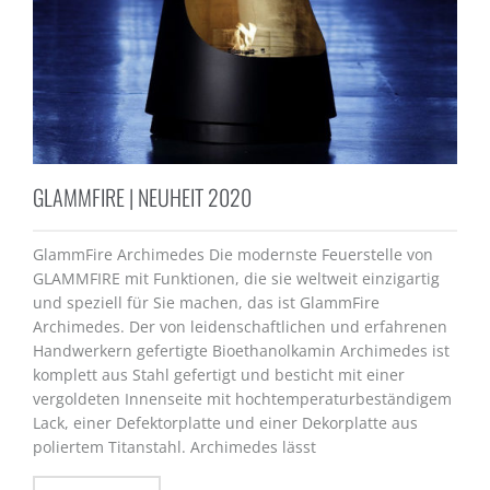
GLAMMFIRE | NEUHEIT 2020
GlammFire Archimedes Die modernste Feuerstelle von
GLAMMFIRE mit Funktionen, die sie weltweit einzigartig
und speziell für Sie machen, das ist GlammFire
Archimedes. Der von leidenschaftlichen und erfahrenen
Handwerkern gefertigte Bioethanolkamin Archimedes ist
komplett aus Stahl gefertigt und besticht mit einer
vergoldeten Innenseite mit hochtemperaturbeständigem
Lack, einer Defektorplatte und einer Dekorplatte aus
poliertem Titanstahl. Archimedes lässt