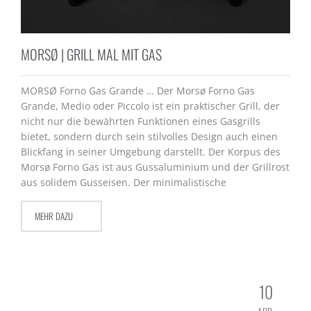
MORSØ | GRILL MAL MIT GAS
MORSØ Forno Gas Grande … Der Morsø Forno Gas
Grande, Medio oder Piccolo ist ein praktischer Grill, der
nicht nur die bewährten Funktionen eines Gasgrills
bietet, sondern durch sein stilvolles Design auch einen
Blickfang in seiner Umgebung darstellt. Der Korpus des
Morsø Forno Gas ist aus Gussaluminium und der Grillrost
aus solidem Gusseisen. Der minimalistische
MEHR DAZU
10