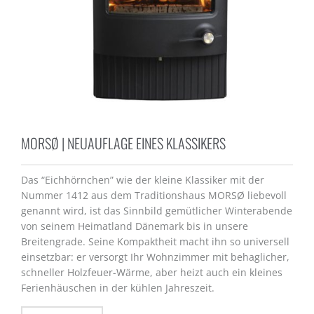
MORSØ | NEUAUFLAGE EINES KLASSIKERS
Das “Eichhörnchen” wie der kleine Klassiker mit der
Nummer 1412 aus dem Traditionshaus MORSØ liebevoll
genannt wird, ist das Sinnbild gemütlicher Winterabende
von seinem Heimatland Dänemark bis in unsere
Breitengrade. Seine Kompaktheit macht ihn so universell
einsetzbar: er versorgt Ihr Wohnzimmer mit behaglicher,
schneller Holzfeuer-Wärme, aber heizt auch ein kleines
Ferienhäuschen in der kühlen Jahreszeit.