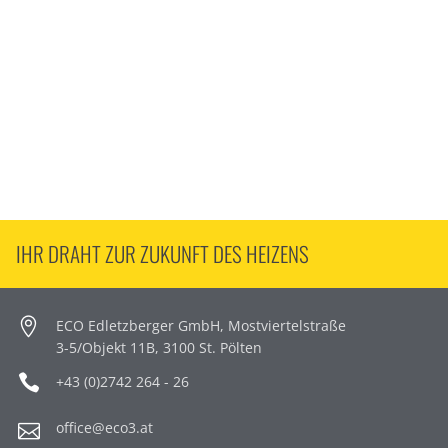
IHR DRAHT ZUR ZUKUNFT DES HEIZENS
ECO Edletzberger GmbH, Mostviertelstraße
3-5/Objekt 11B, 3100 St. Pölten
+43 (0)2742 264 - 26
office@eco3.at