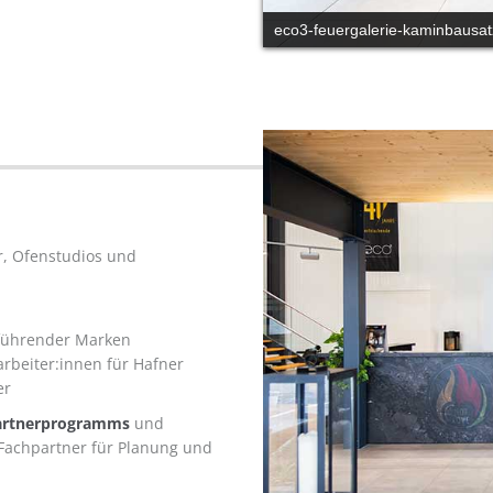
eco3-feuergalerie-st-poelten
er, Ofenstudios und
 führender Marken
rbeiter:innen für Hafner
er
artnerprogramms
und
 Fachpartner für Planung und