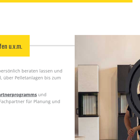
en u.v.m.
persönlich beraten lassen und
d, über Pelletanlagen bis zum
artnerprogramms
und
 Fachpartner für Planung und