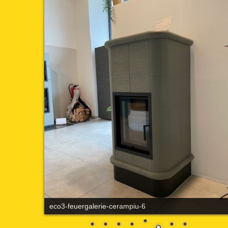
eco3-feuergalerie-cerampiu-7