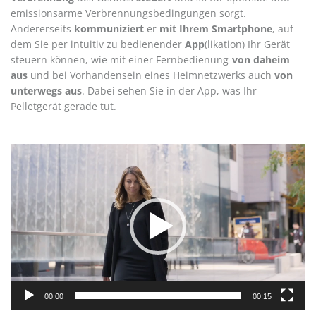
emissionsarme Verbrennungsbedingungen sorgt.
Andererseits
kommuniziert
er
mit Ihrem Smartphone
, auf
dem Sie per intuitiv zu bedienender
App
(likation) Ihr Gerät
steuern können, wie mit einer Fernbedienung-
von daheim
aus
und bei Vorhandensein eines Heimnetzwerks auch
von
unterwegs aus
. Dabei sehen Sie in der App, was Ihr
Pelletgerät gerade tut.
Video-
Player
00:00
00:15