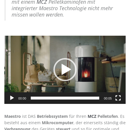
mit einem
MCZ
Pelletkaminofen mit
integrierter Maestro Technologie nicht mehr
missen wollen werden.
Video-
Player
00:00
00:05
Maestro
ist DAS
Betriebssystem
für Ihren
MCZ
Pelletofen
. Es
besteht aus einem
Mikrocomputer
, der einerseits ständig die
Verbrennung
des Gerätes
steuert
und so für optimale und