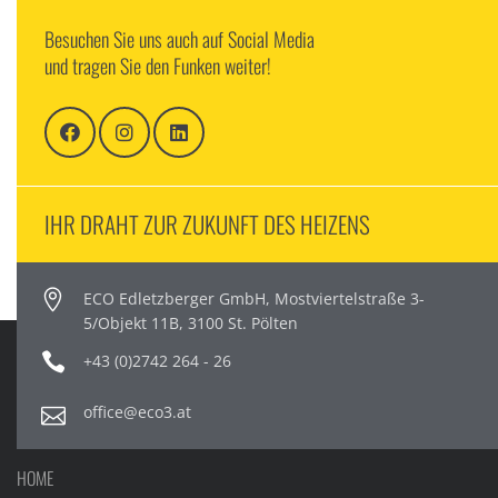
Besuchen Sie uns auch auf Social Media
und tragen Sie den Funken weiter!
IHR DRAHT ZUR ZUKUNFT DES HEIZENS
ECO Edletzberger GmbH, Mostviertelstraße 3-
5/Objekt 11B, 3100 St. Pölten
+43 (0)2742 264 - 26
office@eco3.at
HOME